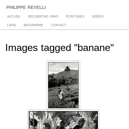
Aller
philippe revelli
au
contenu
Menu
ACCUEIL
RECHERCHE / PAYS
ÉCRITURES
VIDÉOS
principal
principal
LIENS
BIOGRAPHIE
CONTACT
Images tagged "banane"