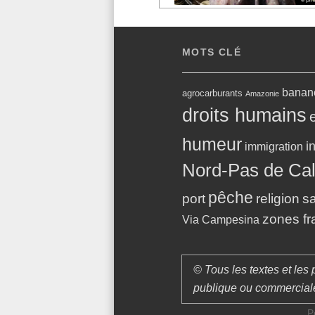
MOTS CLÉ
banan
agrocarburants
Amazonie
droits humains
humeur
i
immigration
Nord-Pas de Cal
pêche
port
religion
s
zones f
Via Campesina
© Tous les textes et les 
publique ou commerciale e
P