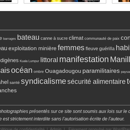
bateau
con
climat
e
canne à sucre
communauté de paix
barrages
femmes
habi
eau
exploitation minière
fleuve
guérilla
manifestation
Manil
littoral
ndigènes
Kuala Lumpur
océan
ais
paramilitaires
Ouagadougou
ombre
paysa
syndicalisme
sécurité alimentaire
ahel
santé
ranches
photographies présentés sur ce site sont soumis aux lois sur le c
st strictement interdite sans l'autorisation écrite de l'auteur.
olitique de confidentialité
Admin
|
Fièrement propulsé par WordPre