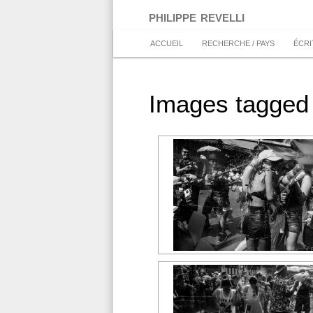
Aller
philippe revelli
au
contenu
Menu
ACCUEIL
RECHERCHE / PAYS
ÉCRI
principal
principal
Images tagged