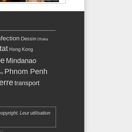
fection
Dessin
Dhaka
tat
Hong Kong
le
Mindanao
Phnom Penh
ns
terre
transport
opyright. Leur utilisation
ss