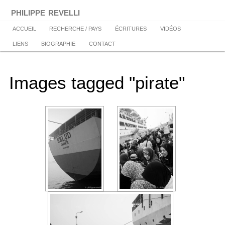
Aller
philippe revelli
au
contenu
Menu
ACCUEIL
RECHERCHE / PAYS
ÉCRITURES
VIDÉOS
principal
principal
LIENS
BIOGRAPHIE
CONTACT
Images tagged "pirate"