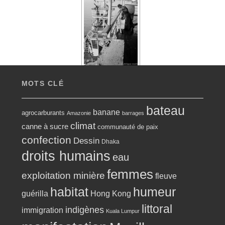
MOTS CLÉ
bateau
banane
agrocarburants
Amazonie
barrages
climat
canne à sucre
communauté de paix
confection
Dessin
Dhaka
droits humains
eau
femmes
exploitation minière
fleuve
habitat
humeur
guérilla
Hong Kong
littoral
indigènes
immigration
Kuala Lumpur