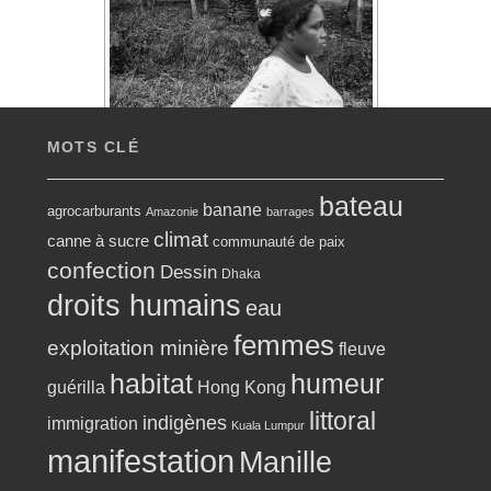
MOTS CLÉ
bateau
banane
agrocarburants
Amazonie
barrages
climat
canne à sucre
communauté de paix
confection
Dessin
Dhaka
droits humains
eau
femmes
exploitation minière
fleuve
habitat
humeur
guérilla
Hong Kong
littoral
indigènes
immigration
Kuala Lumpur
manifestation
Manille