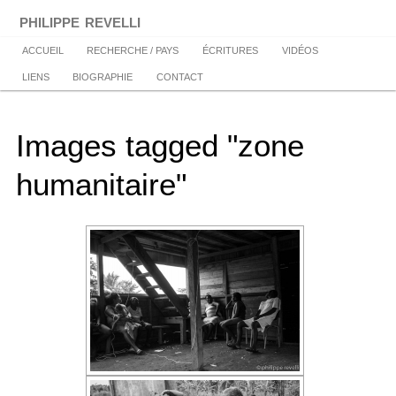
Aller
philippe revelli
au
contenu
Menu
ACCUEIL
RECHERCHE / PAYS
ÉCRITURES
VIDÉOS
principal
principal
LIENS
BIOGRAPHIE
CONTACT
Images tagged "zone
humanitaire"