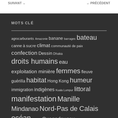
Navigation
SUIVANT
→
←
PRÉCÉDENT
des
articles
MOTS CLÉ
bateau
banane
agrocarburants
Amazonie
barrages
climat
canne à sucre
communauté de paix
confection
Dessin
Dhaka
droits humains
eau
femmes
exploitation minière
fleuve
habitat
humeur
guérilla
Hong Kong
littoral
indigènes
immigration
Kuala Lumpur
manifestation
Manille
Nord-Pas de Calais
Mindanao
océan