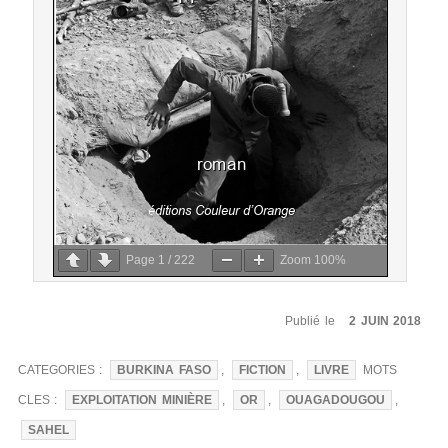
Page
1
/
222
Zoom
100%
Publié le
2 JUIN 2018
CATEGORIES :
BURKINA FASO
,
FICTION
,
LIVRE
MOTS
CLES :
EXPLOITATION MINIÈRE
,
OR
,
OUAGADOUGOU
,
SAHEL