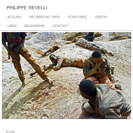
Aller
philippe revelli
au
contenu
Menu
ACCUEIL
RECHERCHE / PAYS
ÉCRITURES
VIDÉOS
principal
principal
LIENS
BIOGRAPHIE
CONTACT
livre